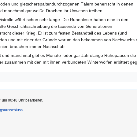
töden und gletscherspaltendurchzogenen Tälern beherrscht in denen
d manchmal gar weiße Drachen ihr Unwesen treiben.
strolle währt schon sehr lange. Die Runenleser haben eine in den
lte Geschichtsschreibung die tausende von Generationen
rrscht dieser Krieg. Er ist zum festen Bestandteil des Lebens (und
en und mit einer der Gründe warum das bekommen von Nachwuchs als 
linien brauchen immer Nachschub.
ft und manchmal gibt es Monate- oder gar Jahrelange Ruhepausen die 
er zusammen mit den mit ihnen verbündeten Winterwölfen erbittert ge
7 um 00:48 Uhr bearbeitet.
ngsausschluss