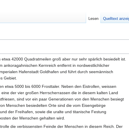
Lesen
Quelltext anze
das etwa 42000 Quadratmeilen groß aber nur sehr spärlich besiedelt ist.
m ankoragahnischen Kernreich entfernt in nordwestlichlicher
 imperialen Hafenstadt Goldhafen und führt durch seemännisch
s Gebiet.
en etwa 5000 bis 6000 Frosttaler. Neben den Eistrollen, weissen
 eine der vier großen Herrscherrassen die in diesem kalten Land
ostfriesen, sind vor ein paar Generationen von den Menschen besiegt
von Menschen besiedelten Orte sind die vom Eisengebirge
nd der Freihafen, sowie die uralte und titanische Festung
posten der Menschen gehalten wird.
strolle die verbissensten Feinde der Menschen in diesem Reich. Der