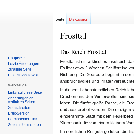
Seite
Diskussion
Frosttal
Das Reich Frosttal
Zur
Zur
Navigation
Suche
Hauptseite
Frosttal ist ein arktisches Inselreich 
springen
springen
Letzte Änderungen
Es liegt etwa 2 Wochen Schiffsreise vo
Zufällige Seite
Richtung. Die Seeroute beginnt in der
Hilfe zu MediaWiki
anspruchsvolles und Piratenverseuchte
Werkzeuge
In diesem Lebensfeindlichen Reich leb
Links auf diese Seite
Drachen und den Winterwölfen sind sie
Änderungen an
verlinkten Seiten
leben. Die fünfte große Rasse, die Fr
Spezialseiten
und ausgerottet worden. Die einzigen 
Druckversion
eingerahmte Stadt mit dem Feuerberg u
Permanenter Link
Stormspaik die von einem kleinem Vor
Seiten­informationen
Im nördlichen Reifgebirge leben die Ei